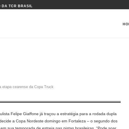
 DA TCR BRASIL
HO
GIA PARA ETAPA CEARENSE DA
ra etapa cearense da Copa Truck
ulista Felipe Giaffone já traçou a estratégia para a rodada dupla
decide a Copa Nordeste domingo em Fortaleza – o segundo dos
 em sua temporada de estreia nas pistas brasileiras. “Pode soar