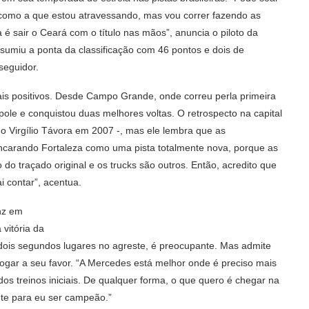
 como a que estou atravessando, mas vou correr fazendo as
 é sair o Ceará com o título nas mãos”, anuncia o piloto da
umiu a ponta da classificação com 46 pontos e dois de
seguidor.
 positivos. Desde Campo Grande, onde correu perla primeira
pole e conquistou duas melhores voltas. O retrospecto na capital
o Virgílio Távora em 2007 -, mas ele lembra que as
 encarando Fortaleza como uma pista totalmente nova, porque as
o traçado original e os trucks são outros. Então, acredito que
i contar”, acentua.
nz em
vitória da
dois segundos lugares no agreste, é preocupante. Mas admite
jogar a seu favor. “A Mercedes está melhor onde é preciso mais
os treinos iniciais. De qualquer forma, o que quero é chegar na
ente para eu ser campeão.”