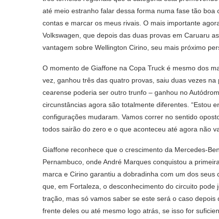
até meio estranho falar dessa forma numa fase tão boa
contas e marcar os meus rivais. O mais importante agora
Volkswagen, que depois das duas provas em Caruaru ass
vantagem sobre Wellington Cirino, seu mais próximo per
O momento de Giaffone na Copa Truck é mesmo dos mais
vez, ganhou três das quatro provas, saiu duas vezes na 
cearense poderia ser outro trunfo – ganhou no Autódrom
circunstâncias agora são totalmente diferentes. “Estou
configurações mudaram. Vamos correr no sentido oposto d
todos sairão do zero e o que aconteceu até agora não va
Giaffone reconhece que o crescimento da Mercedes-Be
Pernambuco, onde André Marques conquistou a primeira 
marca e Cirino garantiu a dobradinha com um dos seus 
que, em Fortaleza, o desconhecimento do circuito pode 
tração, mas só vamos saber se este será o caso depois d
frente deles ou até mesmo logo atrás, se isso for sufici