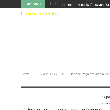
TOP POSTS
LEONEL PERNÍA É CAMPEÃO
Copa Truck
GIAFFONE TRAÇA ESTRATÉ
COPA TRUCK
Home
Copa Truck
Giaffone traça estratégia pa
19 de julho de 2017
O pa
que 
três torneios regionais que a categoria está promovendo