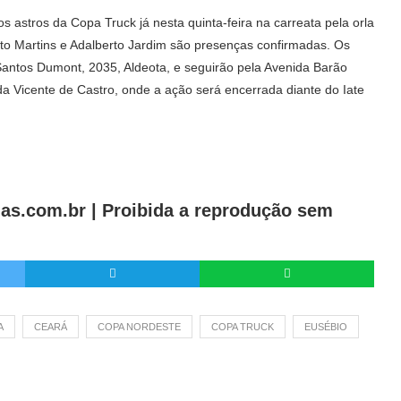
s astros da Copa Truck já nesta quinta-feira na carreata pela orla
ato Martins e Adalberto Jardim são presenças confirmadas. Os
 Santos Dumont, 2035, Aldeota, e seguirão pela Avenida Barão
da Vicente de Castro, onde a ação será encerrada diante do Iate
as.com.br |
Proibida a reprodução sem
A
CEARÁ
COPA NORDESTE
COPA TRUCK
EUSÉBIO