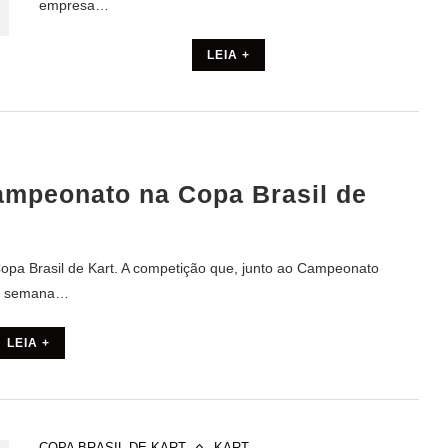
empresa…
LEIA +
campeonato na Copa Brasil de
Copa Brasil de Kart. A competição que, junto ao Campeonato
 na semana…
LEIA +
COPA BRASIL DE KART
KART