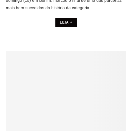
domingo (15) em Berlim, marcou o final de uma das parcerias
mais bem sucedidas da história da categoria.…
LEIA +